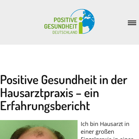
Positive Gesundheit
Inspiration
Veranstaltungen
Positive Gesundheit in der
Netzwerk
Hausarztpraxis – ein
News
Erfahrungsbericht
Verein
Ich bin Hausarzt in
einer großen
Mitmachen